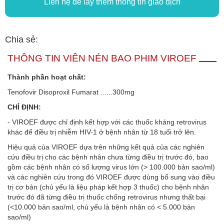
Liên hệ để lấy thêm thông tin giao dịch
Chia sẻ:
THÔNG TIN VIÊN NÉN BAO PHIM VIROEF
Thành phần hoạt chất:
Tenofovir Disoproxil Fumarat ......300mg
CHỈ ĐỊNH:
- VIROEF được chỉ định kết hợp với các thuốc kháng retrovirus
khác để điều trị nhiễm HIV-1 ở bệnh nhân từ 18 tuổi trở lên.
Hiệu quả của VIROEF dựa trên những kết quả của các nghiên
cứu điều trị cho các bệnh nhân chưa từng điều trị trước đó, bao
gồm các bệnh nhân có số lượng virus lớn (> 100.000 bản sao/ml)
và các nghiên cứu trong đó VIROEF được dùng bổ sung vào điều
trị cơ bản (chủ yếu là liệu pháp kết hợp 3 thuốc) cho bệnh nhân
trước đó đã từng điều trị thuốc chống retrovirus nhưng thất bại
(<10.000 bản sao/ml, chủ yếu là bệnh nhân có < 5.000 bản
sao/ml)