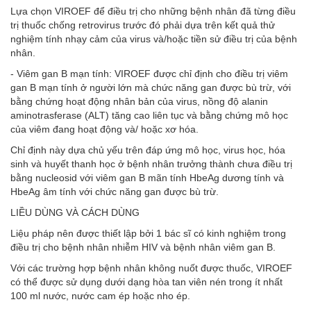
Lựa chọn VIROEF để điều trị cho những bệnh nhân đã từng điều
trị thuốc chống retrovirus trước đó phải dựa trên kết quả thử
nghiệm tính nhạy cảm của virus và/hoặc tiền sử điều trị của bệnh
nhân.
- Viêm gan B mạn tính: VIROEF được chỉ định cho điều trị viêm
gan B mạn tính ở người lớn mà chức năng gan được bù trừ, với
bằng chứng hoạt động nhân bản của virus, nồng độ alanin
aminotrasferase (ALT) tăng cao liên tục và bằng chứng mô học
của viêm đang hoạt động và/ hoặc xơ hóa.
Chỉ định này dựa chủ yếu trên đáp ứng mô học, virus học, hóa
sinh và huyết thanh học ở bệnh nhân trưởng thành chưa điều trị
bằng nucleosid với viêm gan B mãn tính HbeAg dương tính và
HbeAg âm tính với chức năng gan được bù trừ.
LIỀU DÙNG VÀ CÁCH DÙNG
Liệu pháp nên được thiết lập bởi 1 bác sĩ có kinh nghiệm trong
điều trị cho bệnh nhân nhiễm HIV và bệnh nhân viêm gan B.
Với các trường hợp bệnh nhân không nuốt được thuốc, VIROEF
có thể được sử dụng dưới dạng hòa tan viên nén trong ít nhất
100 ml nước, nước cam ép hoặc nho ép.